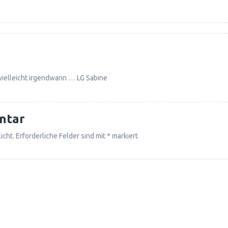
r vielleicht irgendwann … LG Sabine
ntar
icht.
Erforderliche Felder sind mit
*
markiert