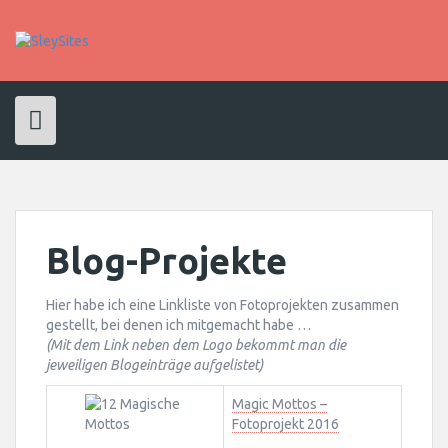
Skip
to
content
Blog-Projekte
Hier habe ich eine Linkliste von Fotoprojekten zusammen
gestellt, bei denen ich mitgemacht habe …
(Mit dem Link neben dem Logo bekommt man die
jeweiligen Blogeinträge aufgelistet)
Magic Mottos –
Fotoprojekt 2016