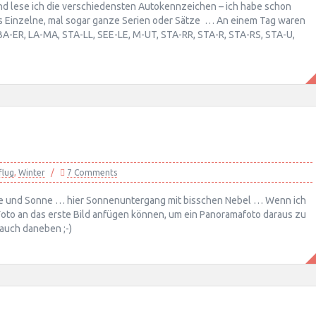
nd lese ich die verschiedensten Autokennzeichen – ich habe schon
 es Einzelne, mal sogar ganze Serien oder Sätze … An einem Tag waren
. BA-ER, LA-MA, STA-LL, SEE-LE, M-UT, STA-RR, STA-R, STA-RS, STA-U,
flug
,
Winter
7 Comments
hnee und Sonne … hier Sonnenuntergang mit bisschen Nebel … Wenn ich
 Foto an das erste Bild anfügen können, um ein Panoramafoto daraus zu
auch daneben ;-)