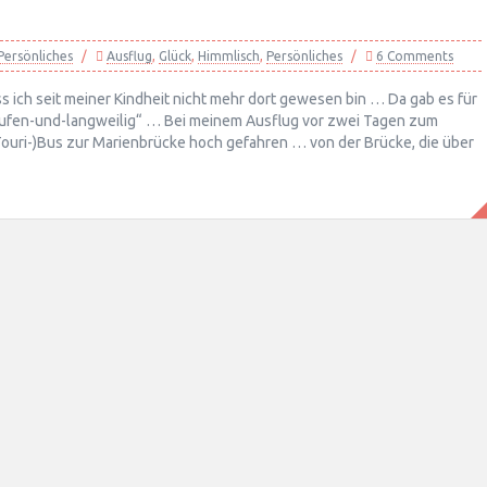
Persönliches
Ausflug
,
Glück
,
Himmlisch
,
Persönliches
6 Comments
ss ich seit meiner Kindheit nicht mehr dort gewesen bin … Da gab es für
-Laufen-und-langweilig“ … Bei meinem Ausflug vor zwei Tagen zum
Touri-)Bus zur Marienbrücke hoch gefahren … von der Brücke, die über