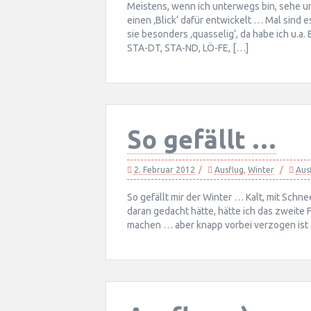
Meistens, wenn ich unterwegs bin, sehe u
einen ‚Blick‘ dafür entwickelt … Mal sind
sie besonders ‚quasselig‘, da habe ich u.a
STA-DT, STA-ND, LÖ-FE, […]
So gefällt …
2. Februar 2012
Ausflug
,
Winter
Aus
So gefällt mir der Winter … Kalt, mit Sc
daran gedacht hätte, hätte ich das zweite
machen … aber knapp vorbei verzogen ist 