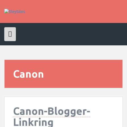
Skip
to
content
Canon
Canon-Blogger-
Linkring