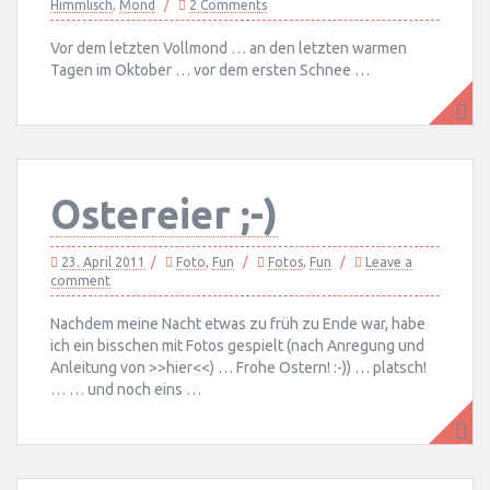
Himmlisch
,
Mond
2 Comments
Vor dem letzten Vollmond … an den letzten warmen
Tagen im Oktober … vor dem ersten Schnee …
Ostereier ;-)
23. April 2011
Foto
,
Fun
Fotos
,
Fun
Leave a
comment
Nachdem meine Nacht etwas zu früh zu Ende war, habe
ich ein bisschen mit Fotos gespielt (nach Anregung und
Anleitung von >>hier<<) … Frohe Ostern! :-)) … platsch!
… … und noch eins …