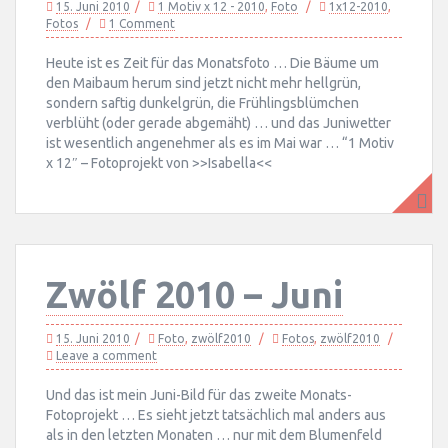
15. Juni 2010
1 Motiv x 12 - 2010
,
Foto
1x12-2010
,
Fotos
1 Comment
Heute ist es Zeit für das Monatsfoto … Die Bäume um
den Maibaum herum sind jetzt nicht mehr hellgrün,
sondern saftig dunkelgrün, die Frühlingsblümchen
verblüht (oder gerade abgemäht) … und das Juniwetter
ist wesentlich angenehmer als es im Mai war … “1 Motiv
x 12″ – Fotoprojekt von >>Isabella<<
Zwölf 2010 – Juni
15. Juni 2010
Foto
,
zwölf2010
Fotos
,
zwölf2010
Leave a comment
Und das ist mein Juni-Bild für das zweite Monats-
Fotoprojekt … Es sieht jetzt tatsächlich mal anders aus
als in den letzten Monaten … nur mit dem Blumenfeld