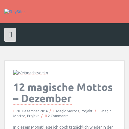
Skip
to
content
12 magische Mottos
– Dezember
28. Dezember 2016
Magic Mottos
,
Projekt
Magic
Mottos
,
Projekt
2 Comments
In diesem Monat liege ich doch tatsächlich wieder in der