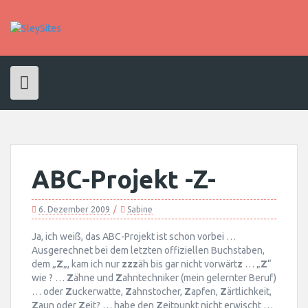
Skip
to
content
ABC-Projekt -Z-
6. Dezember 2009
Sabine
Ja, ich weiß, das ABC-Projekt ist schon vorbei …
Ausgerechnet bei dem letzten offiziellen Buchstaben,
dem „
Z
„, kam ich nur
zzz
äh bis gar nicht vorwärt
z
… „
Z
“
wie ? …
Z
ähne und
Z
ahntechniker (mein gelernter Beruf)
… oder
Z
uckerwatte,
Z
ahnstocher,
Z
apfen,
Z
ärtlichkeit,
Z
aun oder
Z
eit? … habe den
Z
eitpunkt nicht erwischt …