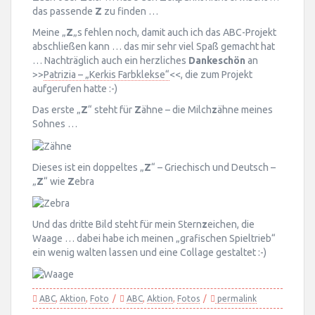
das passende
Z
zu finden …
Meine „
Z
„s fehlen noch, damit auch ich das ABC-Projekt
abschließen kann … das mir sehr viel Spaß gemacht hat
… Nachträglich auch ein herzliches
Dankeschön
an
>>
Patrizia – „Kerkis Farbklekse“
<<, die zum Projekt
aufgerufen hatte :-)
Das erste „
Z
“ steht für
Z
ähne – die Milch
z
ähne meines
Sohnes …
Dieses ist ein doppeltes „
Z
“ – Griechisch und Deutsch –
„
Z
“ wie
Z
ebra
Und das dritte Bild steht für mein Stern
z
eichen, die
Waage … dabei habe ich meinen „grafischen Spieltrieb“
ein wenig walten lassen und eine Collage gestaltet :-)
ABC
,
Aktion
,
Foto
ABC
,
Aktion
,
Fotos
permalink