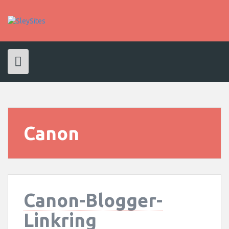
Skip
to
content
Canon
Canon-Blogger-
Linkring