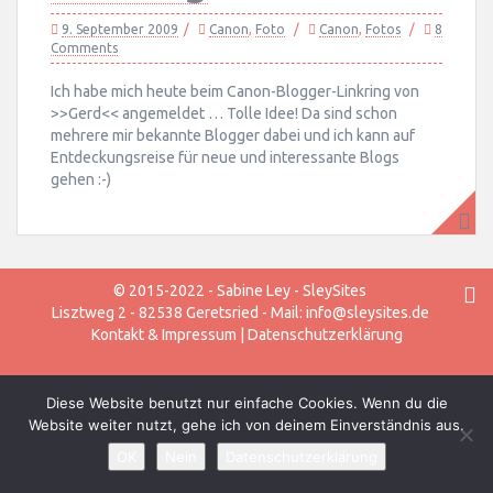
9. September 2009
Canon
,
Foto
Canon
,
Fotos
8
Comments
Ich habe mich heute beim Canon-Blogger-Linkring von
>>Gerd<< angemeldet … Tolle Idee! Da sind schon
mehrere mir bekannte Blogger dabei und ich kann auf
Entdeckungsreise für neue und interessante Blogs
gehen :-)
© 2015-2022 - Sabine Ley - SleySites
Lisztweg 2 - 82538 Geretsried - Mail: info@sleysites.de
Kontakt & Impressum
|
Datenschutzerklärung
Diese Website benutzt nur einfache Cookies. Wenn du die
Website weiter nutzt, gehe ich von deinem Einverständnis aus.
OK
Nein
Datenschutzerklärung