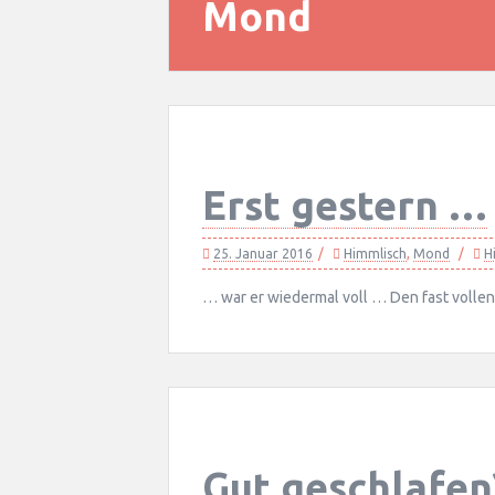
Mond
Erst gestern …
25. Januar 2016
Himmlisch
,
Mond
H
… war er wiedermal voll … Den fast volle
Gut geschlafen