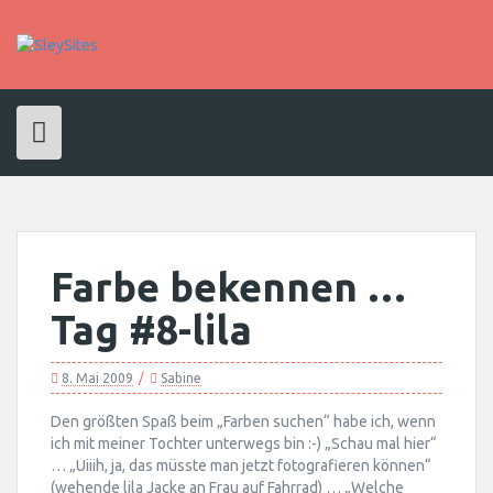
Skip
to
content
Farbe bekennen …
Tag #8-lila
8. Mai 2009
Sabine
Den größten Spaß beim „Farben suchen“ habe ich, wenn
ich mit meiner Tochter unterwegs bin :-) „Schau mal hier“
… „Uiiih, ja, das müsste man jetzt fotografieren können“
(wehende lila Jacke an Frau auf Fahrrad) … „Welche