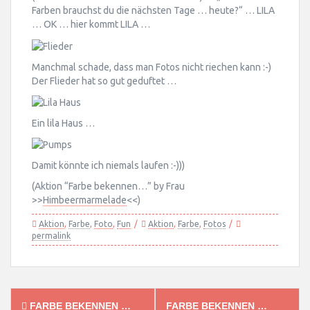
Farben brauchst du die nächsten Tage … heute?“ … LILA
… OK … hier kommt LILA …
Manchmal schade, dass man Fotos nicht riechen kann :-)
Der Flieder hat so gut geduftet …
Ein lila Haus …
Damit könnte ich niemals laufen :-)))
(Aktion “Farbe bekennen…” by Frau
>>
Himbeermarmelade
<<)
Aktion
,
Farbe
,
Foto
,
Fun
Aktion
,
Farbe
,
Fotos
permalink
Post
FARBE BEKENNEN …
FARBE BEKENNEN …