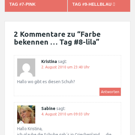
navigation
TAG #7-PINK
TAG #9-HELLBLAU
2 Kommentare zu “
Farbe
bekennen … Tag #8-lila
”
Kristina
sagt:
2. August 2010 um 23:40 Uhr
Hallo wo gibt es diesen Schuh?
Antworten
Sabine
sagt:
4. August 2010 um 09:03 Uhr
Hallo Kristina,
ich glaube die Schuhe gab´s in Griechenland … die