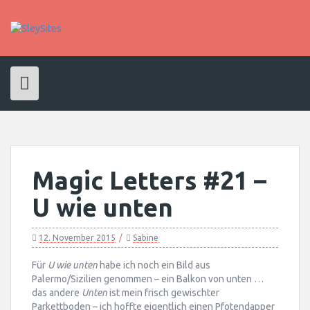
Skip
to
content
Magic Letters #21 –
U wie unten
12. November 2015
Sabine
Für
U wie unten
habe ich noch ein Bild aus
Palermo/Sizilien genommen – ein Balkon von unten …
das andere
Unten
ist mein frisch gewischter
Parkettboden – ich hoffte eigentlich einen Pfotendapper