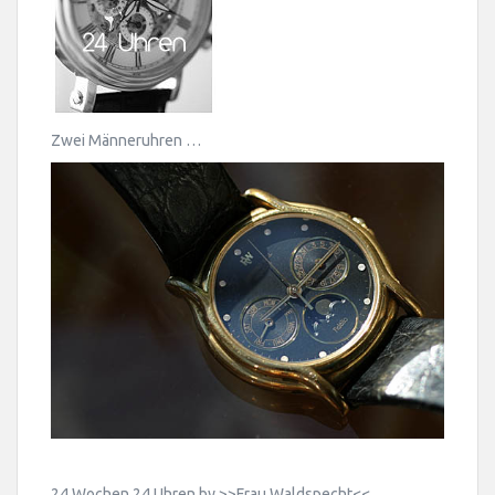
Zwei Männeruhren …
24 Wochen 24 Uhren by >>
Frau Waldspecht
<<