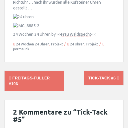
Richtuhr … nach ihr wurden alle Kufsteiner Uhren
gestellt …
24 Wochen 24 Uhren by >>
Frau Waldspecht
<<
24 Wochen 24 Uhren
,
Projekt
24 Uhren
,
Projekt
permalink
Post
FREITAGS-FÜLLER
TICK-TACK #6
navigation
#106
2 Kommentare zu “
Tick-Tack
#5
”