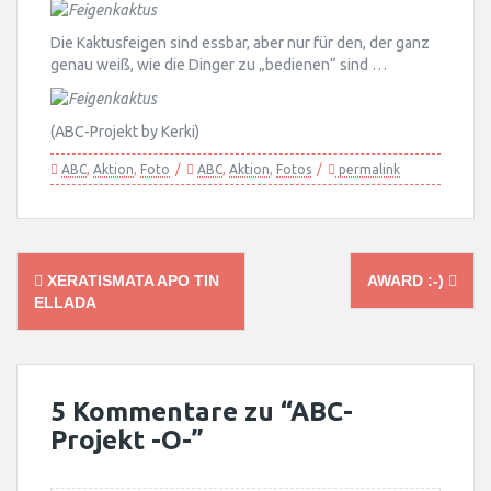
Die Kaktusfeigen sind essbar, aber nur für den, der ganz
genau weiß, wie die Dinger zu „bedienen“ sind …
(ABC-Projekt by Kerki)
ABC
,
Aktion
,
Foto
ABC
,
Aktion
,
Fotos
permalink
Post
XERATISMATA APO TIN
AWARD :-)
navigation
ELLADA
5 Kommentare zu “
ABC-
Projekt -O-
”