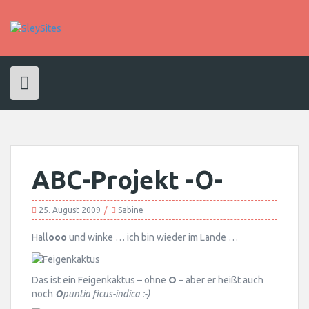
Skip
to
content
ABC-Projekt -O-
25. August 2009
Sabine
Hall
ooo
und winke … ich bin wieder im Lande …
Das ist ein Feigenkaktus – ohne
O
– aber er heißt auch
noch
O
puntia ficus-indica :-)