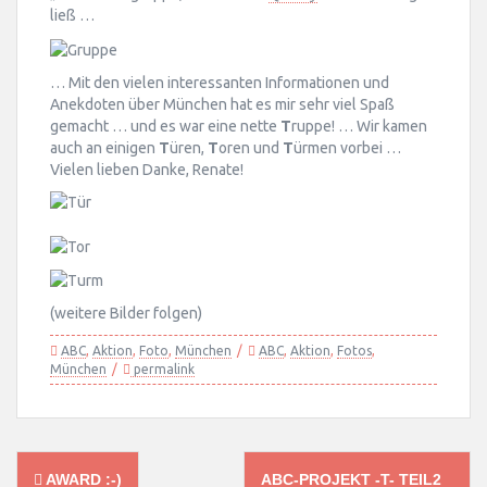
ließ …
… Mit den vielen interessanten Informationen und
Anekdoten über München hat es mir sehr viel Spaß
gemacht … und es war eine nette
T
ruppe! … Wir kamen
auch an einigen
T
üren,
T
oren und
T
ürmen vorbei …
Vielen lieben Danke, Renate!
(weitere Bilder folgen)
ABC
,
Aktion
,
Foto
,
München
ABC
,
Aktion
,
Fotos
,
München
permalink
Post
AWARD :-)
ABC-PROJEKT -T- TEIL2