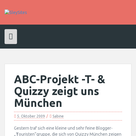
Skip
to
content
ABC-Projekt -T- &
Quizzy zeigt uns
München
5. Oktober 2009
Sabine
Gestern traf sich eine kleine und sehr feine Blogger-
„
T
ouristen“gruppe, die sich von
Quizzy
München zeigen