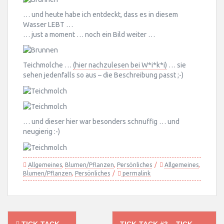
… und heute habe ich entdeckt, dass es in diesem
Wasser LEBT …
… just a moment … noch ein Bild weiter …
Teichmolche …
(hier nachzulesen bei W*i*k*i)
… sie
sehen jedenfalls so aus – die Beschreibung passt ;-)
… und dieser hier war besonders schnuffig … und
neugierig :-)
Allgemeines
,
Blumen/Pflanzen
,
Persönliches
Allgemeines
,
Blumen/Pflanzen
,
Persönliches
permalink
Post
TICK-TACK …
TICK-TACK #3 – TICK-