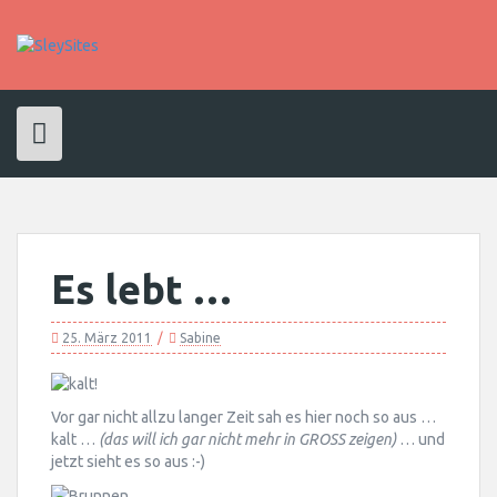
Skip
to
content
Es lebt …
25. März 2011
Sabine
Vor gar nicht allzu langer Zeit sah es hier noch so aus …
kalt …
(das will ich gar nicht mehr in GROSS zeigen)
… und
jetzt sieht es so aus :-)