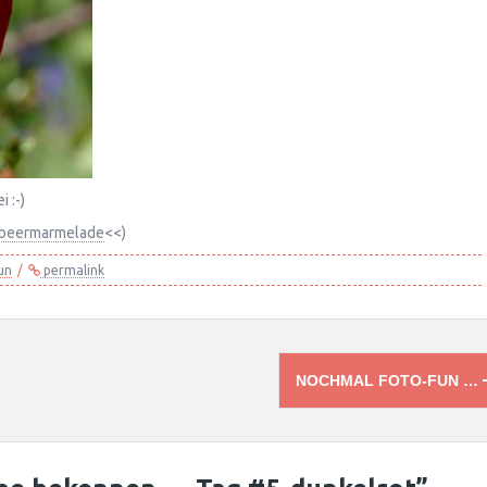
 :-)
beermarmelade
<<)
un
permalink
NOCHMAL FOTO-FUN …