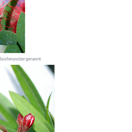
laschenputzer
genannt