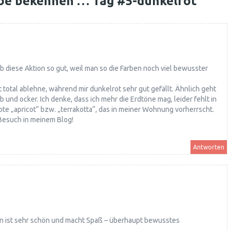
be bekennen … Tag #5-dunkelrot
”
b diese Aktion so gut, weil man so die Farben noch viel bewusster
ot total ablehne, während mir dunkelrot sehr gut gefällt. Ähnlich geht
b und ocker. Ich denke, dass ich mehr die Erdtöne mag, leider fehlt in
ebte „apricot“ bzw. „terrakotta“, das in meiner Wohnung vorherrscht.
Besuch in meinem Blog!
Antworten
n ist sehr schön und macht Spaß – überhaupt bewusstes