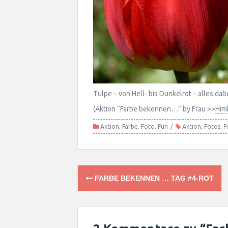
Tulpe – von Hell- bis Dunkelrot – alles dabei
(Aktion “Farbe bekennen…” by Frau >>
Him
Aktion
,
Farbe
,
Foto
,
Fun
Aktion
,
Fotos
,
F
Post
FARBE BEKENNEN … TAG #4-ROT
navigation