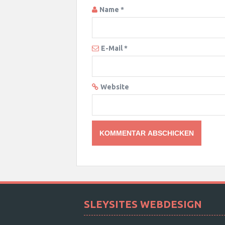
Name
*
E-Mail
*
Website
SLEYSITES WEBDESIGN