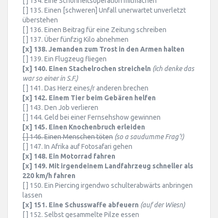
[ ] 134. Eine Schönheitsoperation mitmachen
[ ] 135. Einen [schweren] Unfall unerwartet unverletzt
überstehen
[ ] 136. Einen Beitrag für eine Zeitung schreiben
[ ] 137. Über fünfzig Kilo abnehmen
[x] 138. Jemanden zum Trost in den Armen halten
[ ] 139. Ein Flugzeug fliegen
[x] 140. Einen Stachelrochen streicheln
(ich denke das
war so einer in S.F.)
[ ] 141. Das Herz eines/r anderen brechen
[x] 142. Einem Tier beim Gebären helfen
[ ] 143. Den Job verlieren
[ ] 144. Geld bei einer Fernsehshow gewinnen
[x] 145. Einen Knochenbruch erleiden
[ ] 146. Einen Menschen töten
(so a saudumme Frag‘!)
[ ] 147. In Afrika auf Fotosafari gehen
[x] 148. Ein Motorrad fahren
[x] 149. Mit irgendeinem Landfahrzeug schneller als
220 km/h fahren
[ ] 150. Ein Piercing irgendwo schulterabwärts anbringen
lassen
[x] 151. Eine Schusswaffe abfeuern
(auf der Wiesn)
[ ] 152. Selbst gesammelte Pilze essen