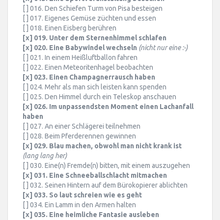
[ ] 016. Den Schiefen Turm von Pisa besteigen
[ ] 017. Eigenes Gemüse züchten und essen
[ ] 018. Einen Eisberg berühren
[x] 019. Unter dem Sternenhimmel schlafen
[x] 020. Eine Babywindel wechseln
(nicht nur eine :-)
[ ] 021. In einem Heißluftballon fahren
[ ] 022. Einen Meteoritenhagel beobachten
[x] 023. Einen Champagnerrausch haben
[ ] 024. Mehr als man sich leisten kann spenden
[ ] 025. Den Himmel durch ein Teleskop anschauen
[x] 026. Im unpassendsten Moment einen Lachanfall
haben
[ ] 027. An einer Schlägerei teilnehmen
[ ] 028. Beim Pferderennen gewinnen
[x] 029. Blau machen, obwohl man nicht krank ist
(lang lang her)
[ ] 030. Eine(n) Fremde(n) bitten, mit einem auszugehen
[x] 031. Eine Schneeballschlacht mitmachen
[ ] 032. Seinen Hintern auf dem Bürokopierer ablichten
[x] 033. So laut schreien wie es geht
[ ] 034. Ein Lamm in den Armen halten
[x] 035. Eine heimliche Fantasie ausleben