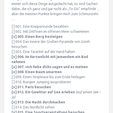
immer sich diese Dinge ausgedacht hat, es sind Sachen
dabei, die ich ganz und gar nicht als „To-Do“ empfinde …
aber die meisten Punkte bringen mich zum Schmunzeln
…
[ ] 001. Eine Kneipenrunde bezahlen
[ ] 002. Mit Delfinen im offenen Meer schwimmen
[x] 003. Einen Berg besteigen
[ ] 004. Das Innere der Großen Pyramide von Gizeh
besuchen
[ ] 005. Eine Tarantel auf der Hand halten
[x] 006. Im Kerzenlicht mit jemandem ein Bad
nehmen
[x] 007. »Ich liebe dich« sagen und es meinen
[x] 008. Einen Baum umarmen
[ ] 009. Einen Striptease bis zum Ende hinlegen
[ ] 010. Bungee Jumping ausprobieren
[x] 011. Paris besuchen
[x] 012. Ein Gewitter auf See erleben
(auf einem See –
ja)
[x] 013. Die Nacht durchmachen
[ ] 014. Das Nordlicht sehen
[x] 015. Eine Sportveranstaltung besuchen