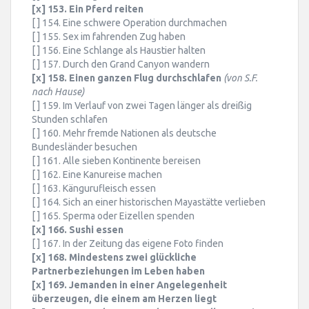
[x] 153. Ein Pferd reiten
[ ] 154. Eine schwere Operation durchmachen
[ ] 155. Sex im fahrenden Zug haben
[ ] 156. Eine Schlange als Haustier halten
[ ] 157. Durch den Grand Canyon wandern
[x] 158. Einen ganzen Flug durchschlafen
(von S.F.
nach Hause)
[ ] 159. Im Verlauf von zwei Tagen länger als dreißig
Stunden schlafen
[ ] 160. Mehr fremde Nationen als deutsche
Bundesländer besuchen
[ ] 161. Alle sieben Kontinente bereisen
[ ] 162. Eine Kanureise machen
[ ] 163. Kängurufleisch essen
[ ] 164. Sich an einer historischen Mayastätte verlieben
[ ] 165. Sperma oder Eizellen spenden
[x] 166. Sushi essen
[ ] 167. In der Zeitung das eigene Foto finden
[x] 168. Mindestens zwei glückliche
Partnerbeziehungen im Leben haben
[x] 169. Jemanden in einer Angelegenheit
überzeugen, die einem am Herzen liegt