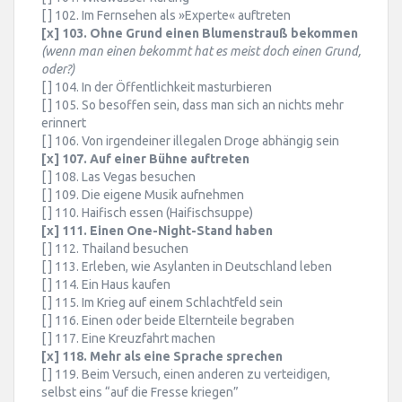
[ ] 102. Im Fernsehen als »Experte« auftreten
[x] 103. Ohne Grund einen Blumenstrauß bekommen
(wenn man einen bekommt hat es meist doch einen Grund,
oder?)
[ ] 104. In der Öffentlichkeit masturbieren
[ ] 105. So besoffen sein, dass man sich an nichts mehr
erinnert
[ ] 106. Von irgendeiner illegalen Droge abhängig sein
[x] 107. Auf einer Bühne auftreten
[ ] 108. Las Vegas besuchen
[ ] 109. Die eigene Musik aufnehmen
[ ] 110. Haifisch essen (Haifischsuppe)
[x] 111. Einen One-Night-Stand haben
[ ] 112. Thailand besuchen
[ ] 113. Erleben, wie Asylanten in Deutschland leben
[ ] 114. Ein Haus kaufen
[ ] 115. Im Krieg auf einem Schlachtfeld sein
[ ] 116. Einen oder beide Elternteile begraben
[ ] 117. Eine Kreuzfahrt machen
[x] 118. Mehr als eine Sprache sprechen
[ ] 119. Beim Versuch, einen anderen zu verteidigen,
selbst eins “auf die Fresse kriegen”