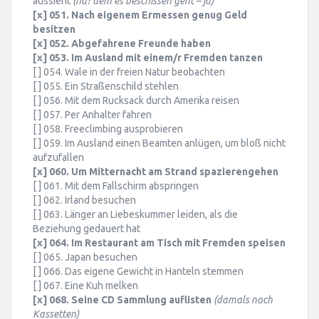
aussieht
(hä? dem es beschissen geht – ja)
[x] 051. Nach eigenem Ermessen genug Geld
besitzen
[x] 052. Abgefahrene Freunde haben
[x] 053. Im Ausland mit einem/r Fremden tanzen
[ ] 054. Wale in der freien Natur beobachten
[ ] 055. Ein Straßenschild stehlen
[ ] 056. Mit dem Rucksack durch Amerika reisen
[ ] 057. Per Anhalter fahren
[ ] 058. Freeclimbing ausprobieren
[ ] 059. Im Ausland einen Beamten anlügen, um bloß nicht
aufzufallen
[x] 060. Um Mitternacht am Strand spazierengehen
[ ] 061. Mit dem Fallschirm abspringen
[ ] 062. Irland besuchen
[ ] 063. Länger an Liebeskummer leiden, als die
Beziehung gedauert hat
[x] 064. Im Restaurant am Tisch mit Fremden speisen
[ ] 065. Japan besuchen
[ ] 066. Das eigene Gewicht in Hanteln stemmen
[ ] 067. Eine Kuh melken
[x] 068. Seine CD Sammlung auflisten
(damals noch
Kassetten)