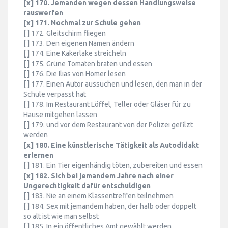
[x] 170. Jemanden wegen dessen Handlungsweise
rauswerfen
[x] 171. Nochmal zur Schule gehen
[ ] 172. Gleitschirm fliegen
[ ] 173. Den eigenen Namen ändern
[ ] 174. Eine Kakerlake streicheln
[ ] 175. Grüne Tomaten braten und essen
[ ] 176. Die Ilias von Homer lesen
[ ] 177. Einen Autor aussuchen und lesen, den man in der
Schule verpasst hat
[ ] 178. Im Restaurant Löffel, Teller oder Gläser für zu
Hause mitgehen lassen
[ ] 179. und vor dem Restaurant von der Polizei gefilzt
werden
[x] 180. Eine künstlerische Tätigkeit als Autodidakt
erlernen
[ ] 181. Ein Tier eigenhändig töten, zubereiten und essen
[x] 182. Sich bei jemandem Jahre nach einer
Ungerechtigkeit dafür entschuldigen
[ ] 183. Nie an einem Klassentreffen teilnehmen
[ ] 184. Sex mit jemandem haben, der halb oder doppelt
so alt ist wie man selbst
[ ] 185. In ein öffentliches Amt gewählt werden