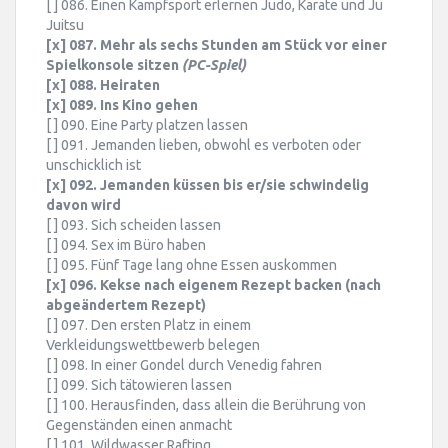
[ ] 086. Einen Kampfsport erlernen Judo, Karate und Ju
Juitsu
[x] 087. Mehr als sechs Stunden am Stück vor einer
Spielkonsole sitzen
(PC-Spiel)
[x] 088. Heiraten
[x] 089. Ins Kino gehen
[ ] 090. Eine Party platzen lassen
[ ] 091. Jemanden lieben, obwohl es verboten oder
unschicklich ist
[x] 092. Jemanden küssen bis er/sie schwindelig
davon wird
[ ] 093. Sich scheiden lassen
[ ] 094. Sex im Büro haben
[ ] 095. Fünf Tage lang ohne Essen auskommen
[x] 096. Kekse nach eigenem Rezept backen (nach
abgeändertem Rezept)
[ ] 097. Den ersten Platz in einem
Verkleidungswettbewerb belegen
[ ] 098. In einer Gondel durch Venedig fahren
[ ] 099. Sich tätowieren lassen
[ ] 100. Herausfinden, dass allein die Berührung von
Gegenständen einen anmacht
[ ] 101. Wildwasser Rafting