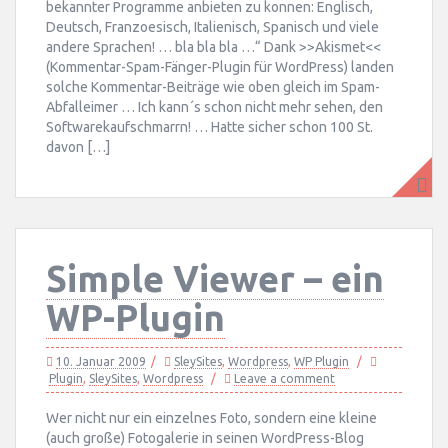
bekannter Programme anbieten zu konnen: Englisch,
Deutsch, Franzoesisch, Italienisch, Spanisch und viele
andere Sprachen! … bla bla bla …“ Dank >>Akismet<<
(Kommentar-Spam-Fänger-Plugin für WordPress) landen
solche Kommentar-Beiträge wie oben gleich im Spam-
Abfalleimer … Ich kann´s schon nicht mehr sehen, den
Softwarekaufschmarrn! … Hatte sicher schon 100 St.
davon […]
Simple Viewer – ein
WP-Plugin
10. Januar 2009
SleySites
,
Wordpress
,
WP Plugin
Plugin
,
SleySites
,
Wordpress
Leave a comment
Wer nicht nur ein einzelnes Foto, sondern eine kleine
(auch große) Fotogalerie in seinen WordPress-Blog