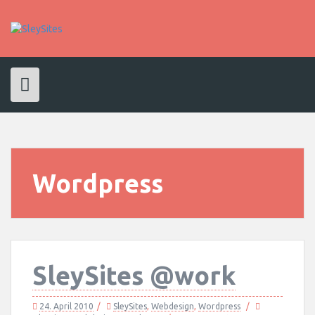
Skip
to
content
Wordpress
SleySites @work
24. April 2010
SleySites
,
Webdesign
,
Wordpress