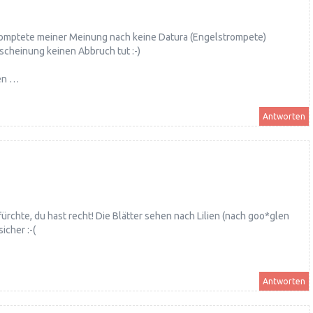
tromptete meiner Meinung nach keine Datura (Engelstrompete)
rscheinung keinen Abbruch tut :-)
ten …
Antworten
ch fürchte, du hast recht! Die Blätter sehen nach Lilien (nach goo*glen
icher :-(
Antworten