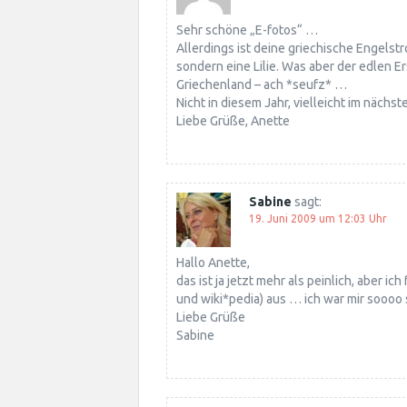
Sehr schöne „E-fotos“ …
Allerdings ist deine griechische Engels
sondern eine Lilie. Was aber der edlen E
Griechenland – ach *seufz* …
Nicht in diesem Jahr, vielleicht im nächs
Liebe Grüße, Anette
Sabine
sagt:
19. Juni 2009 um 12:03 Uhr
Hallo Anette,
das ist ja jetzt mehr als peinlich, aber i
und wiki*pedia) aus … ich war mir soooo s
Liebe Grüße
Sabine