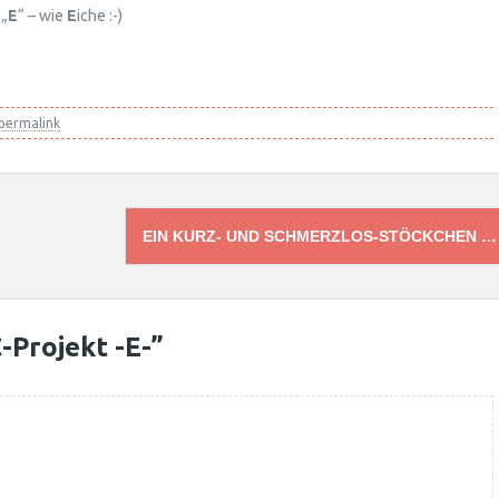
 „
E
“ – wie
E
iche :-)
permalink
EIN KURZ- UND SCHMERZLOS-STÖCKCHEN 
-Projekt -E-
”