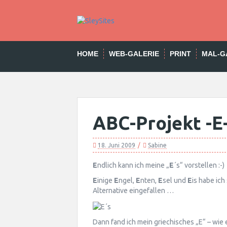
Skip
to
content
HOME
WEB-GALERIE
PRINT
MAL-G
ABC-Projekt -E
18. Juni 2009
Sabine
E
ndlich kann ich meine „
E
´s“ vorstellen :-)
E
inige
E
ngel,
E
nten,
E
sel und
E
is habe ic
Alternative eingefallen …
Dann fand ich mein griechisches „E“ – wie e