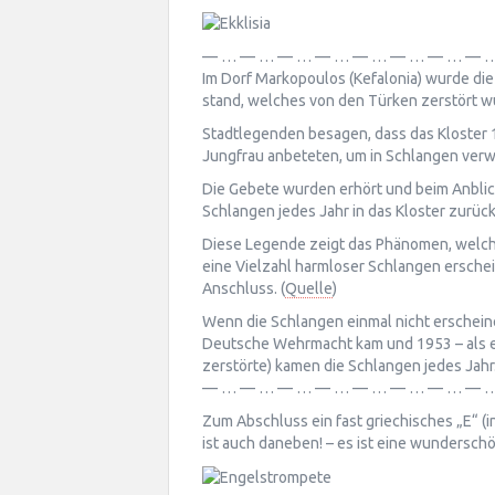
— … — … — … — … — … — … — … — 
Im Dorf Markopoulos (Kefalonia) wurde die
stand, welches von den Türken zerstört w
Stadtlegenden besagen, dass das Kloster 
Jungfrau anbeteten, um in Schlangen verw
Die Gebete wurden erhört und beim Anblic
Schlangen jedes Jahr in das Kloster zurück
Diese Legende zeigt das Phänomen, welches
eine Vielzahl harmloser Schlangen ersche
Anschluss. (
Quelle
)
Wenn die Schlangen einmal nicht erscheine
Deutsche Wehrmacht kam und 1953 – als ei
zerstörte) kamen die Schlangen jedes Jahr
— … — … — … — … — … — … — … — 
Zum Abschluss ein fast griechisches „E“ (i
ist auch daneben! – es ist eine wundersc