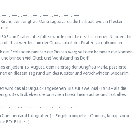
… — … — … — … — … — … — … — … —
 Kirche der Jungfrau Maria Lagouvarda dort erbaut, wo ein Kloster
urde.
1705 von Piraten überfallen wurde und die erschrockenen Nonnen die
andelt zu werden, um der Grausamkeit der Piraten zu entkommen.
k der Schlangen rannten die Piraten weg; seitdem kommen die Nonnen-
 und bringen viel Glück und Wohlstand ins Dorf.
 an jedem 15. August, dem Feiertag der Jungfrau Maria, passierte:
inen an diesem Tag rund um das Kloster und verschwinden wieder im
n wird das als Unglück angesehen. Bis auf zwei Mal (1943 – als die
n großes Erdbeben die Ionischen Inseln heimsuchte und fast alles
.
… — … — … — … — … — … — … — … —
n Griechenland fotografiert) –
E
ngelstrompete
– Oooups, knapp vorbei
höne
E
DLE Lilie ;-)