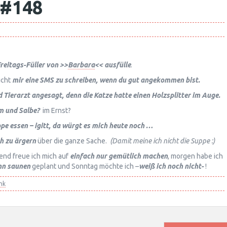
 #148
Freitags-Füller von >>
Barbara
<< ausfülle
.
icht
mir eine SMS zu schreiben, wenn du gut angekommen bist.
Tierarzt angesagt, denn die Katze hatte einen Holzsplitter im Auge.
m und Salbe?
im Ernst?
pe essen – igitt, da würgt es mich heute noch …
ch zu ärgern
über die ganze Sache.
(Damit meine ich nicht die Suppe :)
nd freue ich mich auf
einfach nur gemütlich machen
, morgen habe ich
nn saunen
geplant und Sonntag möchte ich –
weiß ich noch nicht-
!
nk