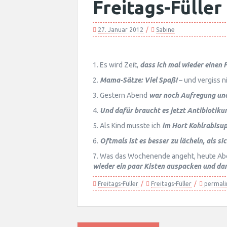
Freitags-Füller
27. Januar 2012
Sabine
1. Es wird Zeit,
dass ich mal wieder einen 
2.
Mama-Sätze:
Viel Spaß!
– und vergiss n
3. Gestern Abend
war noch Aufregung und 
4.
Und dafür braucht es jetzt Antibiotiku
5. Als Kind musste ich
im Hort Kohlrabisup
6.
Oftmals ist es besser zu lächeln, als si
7. Was das Wochenende angeht, heute Abe
wieder ein paar Kisten auspacken und da
Freitags-Füller
Freitags-Füller
permali