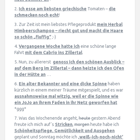
2.
Ich esse am liebsten griechische
Tomaten –
die
schmecken noch echt
!
3. Zur Zeit ist mein liebstes Pflegeprodukt
mein Herbal
Himbeerschampoo – riecht gut und macht die Haare
so schön „fluffig“
;-)
4.
Vergangene Woche hatte ich
eine schöne lange
Fahrt
mit dem Cabrio ins Zillertal
.
5. Nun, zu allererst
genoss ich den schönen Ausblick –
auf dem Berg im Zillertal – dann heizte ich den Ofen
in der Hütte an
…
6.
Ein alter Bekannter und eine dicke Spinne
haben
kürzlich in einem meiner Träume mitgespielt, und es war
ausnahmsweise mal witzig, weil er die Spinne wie
ein JoJo an ihrem Faden in ihr Netz geworfen hat
*ggg*
7. Was das Wochenende angeht,
heute
gestern Abend
freute ich mich auf´s
Stricken
,
morgen
heute habe ich
Schönheitspflege, Gemütlichkeit und Ausgehen
geplant und Sonntag möchte ich
‚weiß-ich-noch-nicht‘