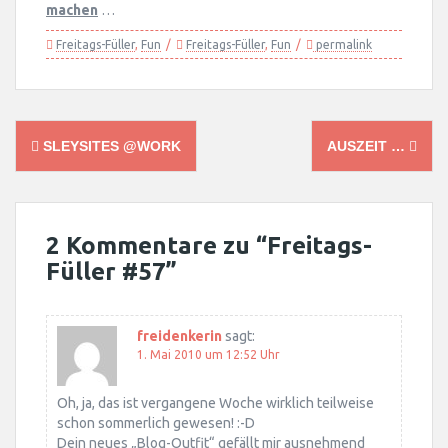
machen
…
Freitags-Füller
,
Fun
Freitags-Füller
,
Fun
permalink
Post
SLEYSITES @WORK
AUSZEIT …
navigation
2 Kommentare zu “
Freitags-
Füller #57
”
freidenkerin
sagt:
1. Mai 2010 um 12:52 Uhr
Oh, ja, das ist vergangene Woche wirklich teilweise
schon sommerlich gewesen! :-D
Dein neues „Blog-Outfit“ gefällt mir ausnehmend