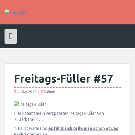
Skip
to
content
Freitags-Füller #57
1. Mai 2010
Sabine
Hier kommt mein verspäteter Freitags-Füller von
>>
Barbara
<< …
1. Es ist warm und
es fühlt sich teilweise schon etwas
nach Sommer an
.